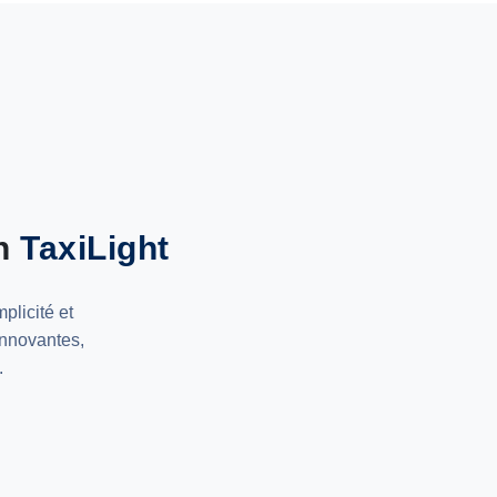
on
TaxiLight
plicité et
innovantes,
.