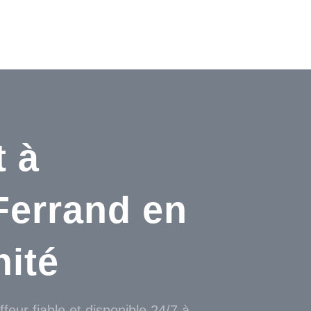
SOURCES
CONTACT
t à
Ferrand en
nité
feur fiable et disponible 24/7 à