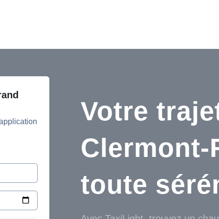
ACCUEIL
SERVICES
PARTENAIRES
RES
rand
Votre traje
’application
Clermont-
toute séré
Avec TaxiLight, trouvez un chauf