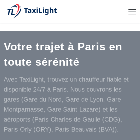
Votre trajet à Paris en
toute sérénité
Avec TaxiLight, trouvez un chauffeur fiable et
disponible 24/7 à Paris. Nous couvrons les
gares (Gare du Nord, Gare de Lyon, Gare
Montparnasse, Gare Saint-Lazare) et les
aéroports (Paris-Charles de Gaulle (CDG),
Paris-Orly (ORY), Paris-Beauvais (BVA)).